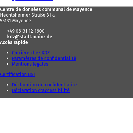
ici
Pied
Centre de données communal de Mayence
:
Hechtsheimer Straße 31 a
de
55131 Mayence
page
+49 06131 12-1600
kdz
stadt.mainz
de
Accès rapide
Carrière chez KDZ
Paramètres de confidentialité
Mentions légales
Certification BSI
Déclaration de confidentialité
Déclaration d'accessibilité