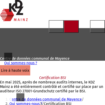
Vers
la
Accéder au contenu
page
d'accueil
Centre de données communal de Mayence
Qui sommes-nous ?
lire à haute voix
Certification BSI
En mai 2025, après de nombreux audits internes, le KDZ
Mainz a été entièrement contrôlé et certifié sur place par un
auditeur ISO 27001-Grundschutz certifié par le BSI.
Vous
Centre de données communal de Mayence
êtes
Qui sommes-nous ?
Certification BSI