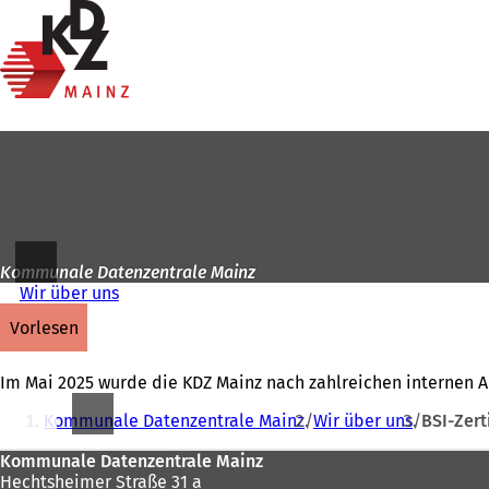
Zur
Startseite
Inhalt anspringen
Kommunale Datenzentrale Mainz
Wir über uns
vorlesen
Im Mai 2025 wurde die KDZ Mainz nach zahlreichen internen Aud
Sie
Kommunale Datenzentrale Mainz
Wir über uns
BSI-Zert
befinden
Fußbereich
Kommunale Datenzentrale Mainz
sich
Hechtsheimer Straße 31 a