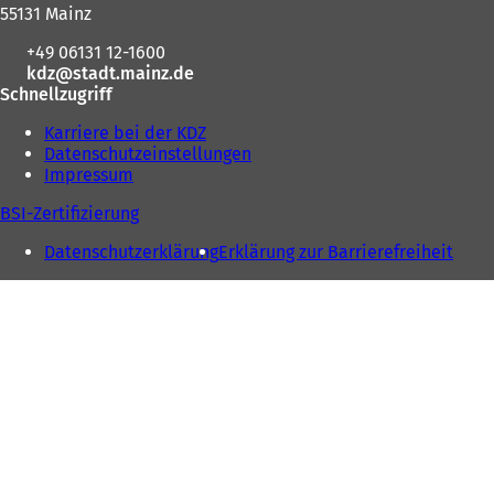
hier:
55131 Mainz
+49 06131 12-1600
kdz
stadt.mainz
de
Schnellzugriff
Karriere bei der KDZ
Datenschutzeinstellungen
Impressum
BSI-Zertifizierung
Datenschutzerklärung
Erklärung zur Barrierefreiheit