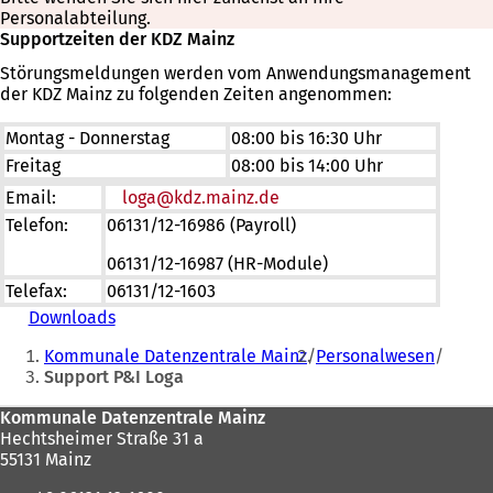
Personalabteilung.
Supportzeiten der KDZ Mainz
Störungsmeldungen werden vom Anwendungsmanagement
der KDZ Mainz zu folgenden Zeiten angenommen:
Montag - Donnerstag
08:00 bis 16:30 Uhr
Freitag
08:00 bis 14:00 Uhr
Email:
loga
kdz.mainz
de
Telefon:
06131/12-16986 (Payroll)
06131/12-16987 (HR-Module)
Telefax:
06131/12-1603
Downloads
Sie
Kommunale Datenzentrale Mainz
Personalwesen
befinden
Support P&I Loga
sich
Fußbereich
Kommunale Datenzentrale Mainz
hier:
Hechtsheimer Straße 31 a
55131 Mainz