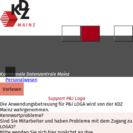
Zur
Startseite
Inhalt anspringen
Kommunale Datenzentrale Mainz
Personalwesen
vorlesen
Support P&I Loga
Die Anwendungsbetreuung für P&I LOGA wird von der KDZ
Mainz wahrgenommen.
Kennwortprobleme?
Sind Sie Mitarbeiter und haben Probleme mit dem Zugang zu
LOGA3?
Bitte wenden Sie sich hier zunächst an Ihre