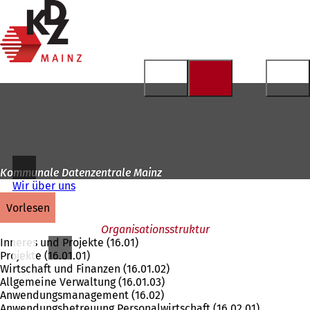
Zur
Startseite
Inhalt anspringen
Kommunale Datenzentrale Mainz
Wir über uns
vorlesen
Organisationsstruktur
Inneres und Projekte (16.01)
Projekte (16.01.01)
Wirtschaft und Finanzen (16.01.02)
Allgemeine Verwaltung (16.01.03)
Anwendungsmanagement (16.02)
Anwendungsbetreuung Personalwirtschaft (16.02.01)