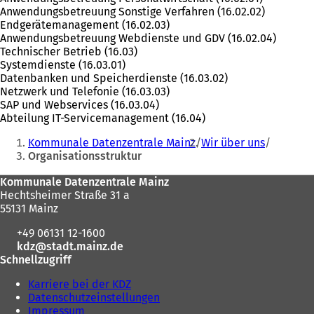
Anwendungsbetreuung Sonstige Verfahren (16.02.02)
Endgerätemanagement (16.02.03)
Anwendungsbetreuung Webdienste und GDV (16.02.04)
Technischer Betrieb (16.03)
Systemdienste (16.03.01)
Datenbanken und Speicherdienste (16.03.02)
Netzwerk und Telefonie (16.03.03)
SAP und Webservices (16.03.04)
Abteilung IT-Servicemanagement (16.04)
Sie
Kommunale Datenzentrale Mainz
Wir über uns
befinden
Organisationsstruktur
sich
Fußbereich
Kommunale Datenzentrale Mainz
hier:
Hechtsheimer Straße 31 a
55131 Mainz
+49 06131 12-1600
kdz
stadt.mainz
de
Schnellzugriff
Karriere bei der KDZ
Datenschutzeinstellungen
Impressum